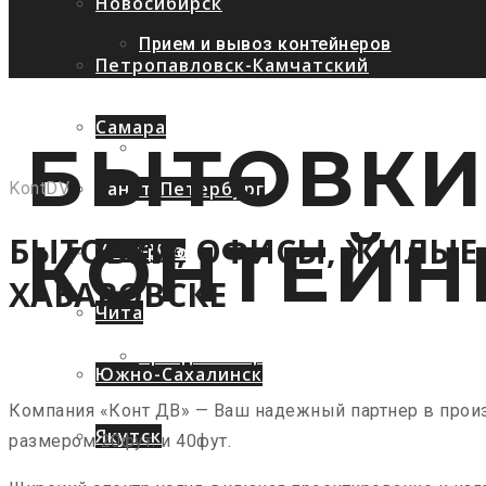
Новосибирск
Прием и вывоз контейнеров
Петропавловск-Камчатский
Самара
БЫТОВКИ
Терминальные услуги
Санкт-Петербург
KontDV
КОНТЕЙН
БЫТОВКИ, ОФИСЫ, ЖИЛЫЕ 
Улан-Удэ
Грузоперевозки
ХАБАРОВСКЕ
Чита
Аренда площадей
Южно-Сахалинск
Компания «Конт ДВ» — Ваш надежный партнер в произ
Якутск
размером 20фут. и 40фут.