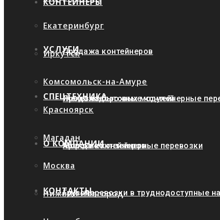
КОНТЕЙНЕРЫ
Екатеринбург
УСЛУГИ
Продажа контейнеров
Иркутск
Комсомольск-на-Амуре
СПЕЦТЕХНИКА
Продажа бытовых модулей
Железнодорожные контейнерные пер
Красноярск
Магадан
О КОМПАНИИ
Аренда контейнеров
Морские контейнерные перевозки
Москва
КОНТАКТЫ
Нижний Новгород
Грузоперевозки в труднодоступные н