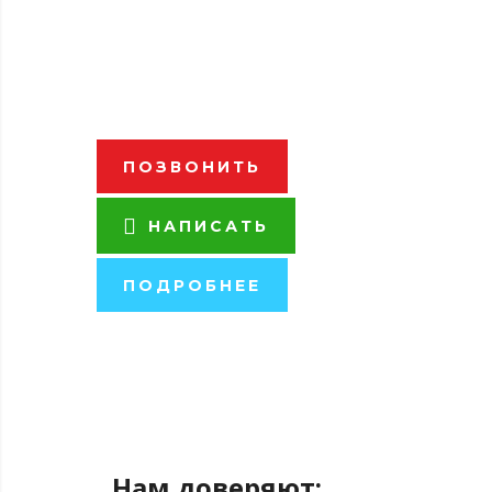
Чукотка, Таймыр, Анадырь,
Эгвекинот, Угольные Копи,
Беринговский, Проведения.
ПОЗВОНИТЬ
НАПИСАТЬ
ПОДРОБНЕЕ
Нам доверяют: