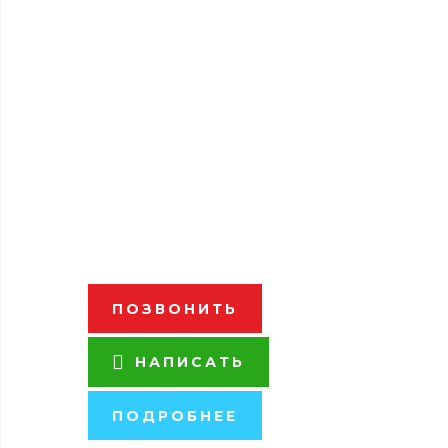
Полный комплекс терминальных
услуг: продажа, аренда и
хранение контейнеров в
Хабаровске, раскредитовка
контейнеров, вывоз
автотранспортом, услуги по
ремонту и обслуживанию
контейнеров и другие услуги
ПОЗВОНИТЬ
НАПИСАТЬ
ПОДРОБНЕЕ