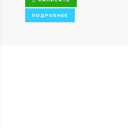
ПОДРОБНЕЕ
Железнодорожные
контейнерные
перевозки в
Хабаровске
Контейнерные перевозки по