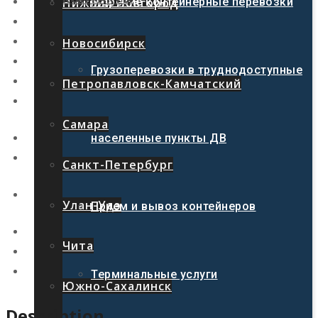
Нижний Новгород
Морские контейнерные перевозки
Новосибирск
Грузоперевозки в труднодоступные
Петропавловск-Камчатский
Самара
населенные пункты ДВ
Санкт-Петербург
Улан-Удэ
Прием и вывоз контейнеров
Чита
Терминальные услуги
Южно-Сахалинск
Description